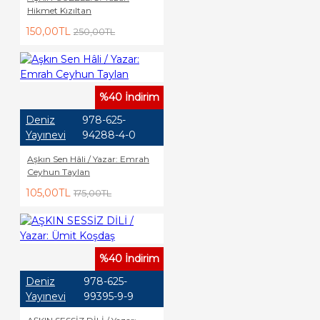
Hikmet Kızıltan
150,00TL
250,00TL
%40 İndirim
Deniz
978-625-
Yayınevi
94288-4-0
Aşkın Sen Hâli / Yazar: Emrah
Ceyhun Taylan
105,00TL
175,00TL
%40 İndirim
Deniz
978-625-
Yayınevi
99395-9-9