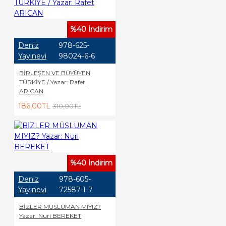
%40 İndirim
Deniz
978-625-
Yayınevi
98024-6-6
BİRLEŞEN VE BÜYÜYEN
TÜRKİYE / Yazar: Rafet
ARICAN
186,00TL
310,00TL
%40 İndirim
Deniz
978-605-
Yayınevi
72587-1-7
BİZLER MÜSLÜMAN MIYIZ?
Yazar: Nuri BEREKET