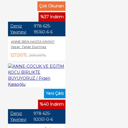
Çok Okunan
%37 İndirim
Deniz
978-625-
Yayınevi
95160-6-6
ANNE BEN HASTA MIYIM?
Yazar: Taner Durmaz
127,00TL
200,00TL
Yeni Çıktı
%40 İndirim
Deniz
978-625-
Yayınevi
92051-0-6