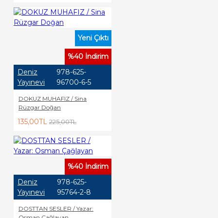
Yeni Çıktı
%40 İndirim
Deniz
978-625-
Yayınevi
96700-6-5
DOKUZ MUHAFIZ / Sina
Rüzgar Doğan
135,00TL
225,00TL
%40 İndirim
Deniz
978-625-
Yayınevi
95764-2-8
DOSTTAN SESLER / Yazar:
Osman Çağlayan