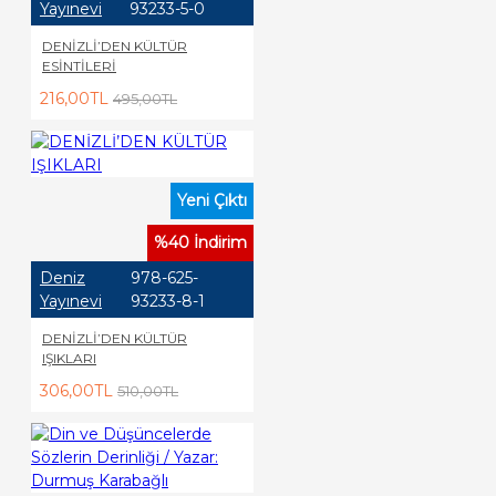
Yayınevi
93233-5-0
DENİZLİ’DEN KÜLTÜR
ESİNTİLERİ
216,00TL
495,00TL
Yeni Çıktı
%40 İndirim
Deniz
978-625-
Yayınevi
93233-8-1
DENİZLİ’DEN KÜLTÜR
IŞIKLARI
306,00TL
510,00TL