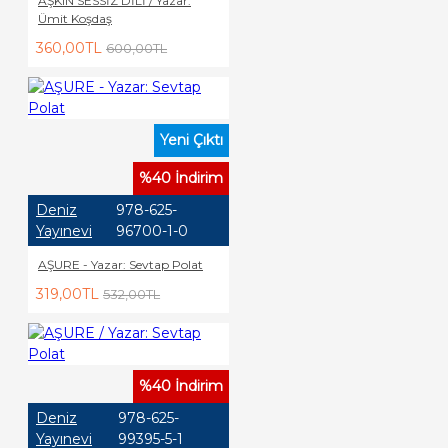
AŞKIN SESSİZ DİLİ / Yazar:
Ümit Koşdaş
360,00TL
600,00TL
Yeni Çıktı
%40 İndirim
Deniz
978-625-
Yayınevi
96700-1-0
AŞURE - Yazar: Sevtap Polat
319,00TL
532,00TL
%40 İndirim
Deniz
978-625-
Yayınevi
99395-5-1