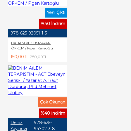
Yeni Çıktı
%40 İndirim
978-625-92051-1-3
BABAM VE SUSMAYAN
ÖFKEM / Figen Karaoğlu
150,00TL
250,00TL
Çok Okunan
%40 İndirim
Deniz
978-625-
Yayınevi
94702-3-8