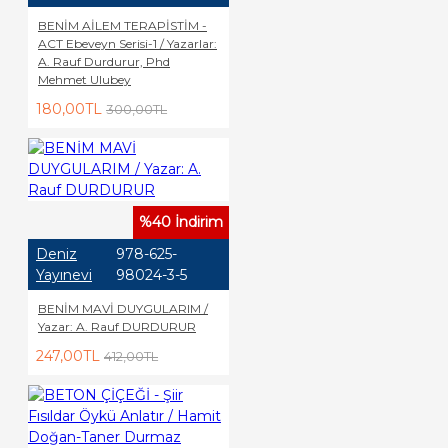
BENİM AİLEM TERAPİSTİM -
ACT Ebeveyn Serisi-1 / Yazarlar:
A. Rauf Durdurur, Phd
Mehmet Ulubey
180,00TL
300,00TL
%40 İndirim
Deniz
978-625-
Yayınevi
98024-3-5
BENİM MAVİ DUYGULARIM /
Yazar: A. Rauf DURDURUR
247,00TL
412,00TL