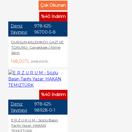
Çok Okunan
%40 İndirim
Deniz
978-625-
Yayınevi
96700-5-8
DURSUN KALEMKÖY GAZİ VE
TORUNU- Çanakkale / Alime
Serin
148,00TL
248,00TL
%40 İndirim
Deniz
978-625-
Yayınevi
98928-0-1
E R Z U R U M - Sözlü Basın
Tarihi Yazar: HAKAN
TEMİZTÜRK