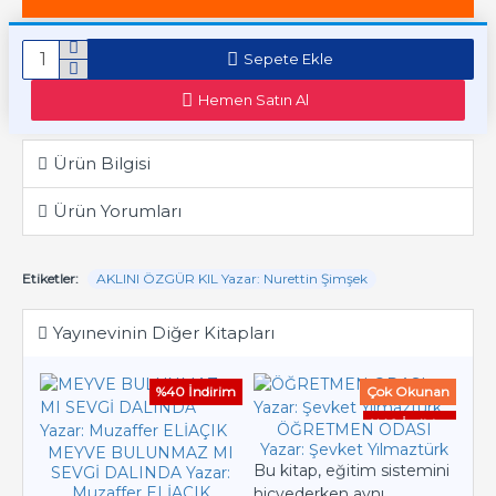
Sepete Ekle
Hemen Satın Al
Ürün Bilgisi
Ürün Yorumları
Etiketler:
AKLINI ÖZGÜR KIL Yazar: Nurettin Şimşek
Yayınevinin Diğer Kitapları
%40 İndirim
Çok Okunan
%40 İndirim
ÖĞRETMEN ODASI
Yazar: Şevket Yılmaztürk
MEYVE BULUNMAZ MI
Bu kitap, eğitim sistemini
SEVGİ DALINDA Yazar:
MA
Muzaffer ELİAÇIK
hicvederken aynı