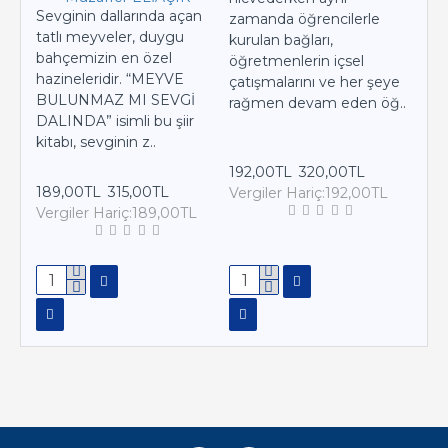
Sevginin dallarında açan
Lisa
zamanda öğrencilerle
tatlı meyveler, duygu
ülk
kurulan bağları,
bahçemizin en özel
olan
öğretmenlerin içsel
hazineleridir. “MEYVE
ger
çatışmalarını ve her şeye
BULUNMAZ MI SEVGİ
ede
rağmen devam eden öğ..
DALINDA” isimli bu şiir
onla
kitabı, sevginin z..
192,00TL
320,00TL
202
189,00TL
315,00TL
Vergiler Hariç:192,00TL
Ver
Vergiler Hariç:189,00TL