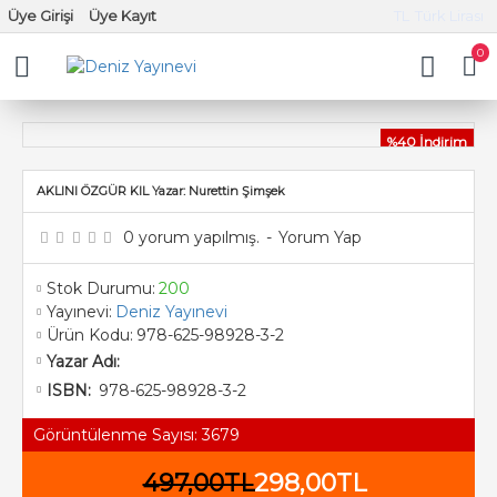
Üye Girişi
Üye Kayıt
TL
Türk Lirası
0
%40 İndirim
AKLINI ÖZGÜR KIL Yazar: Nurettin Şimşek
0 yorum yapılmış.
-
Yorum Yap
Stok Durumu:
200
Yayınevi:
Deniz Yayınevi
Ürün Kodu:
978-625-98928-3-2
Yazar Adı:
978-625-98928-3-2
ISBN:
Görüntülenme Sayısı: 3679
497,00TL
298,00TL