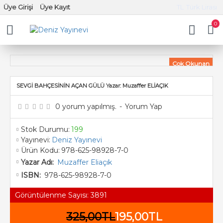
Üye Girişi
Üye Kayıt
TL
Türk Lirası
0
Çok Okunan
%40 İndirim
SEVGİ BAHÇESİNİN AÇAN GÜLÜ Yazar: Muzaffer ELİAÇIK
0 yorum yapılmış.
-
Yorum Yap
Stok Durumu:
199
Yayınevi:
Deniz Yayınevi
Ürün Kodu:
978-625-98928-7-0
Muzaffer Eliaçık
Yazar Adı:
978-625-98928-7-0
ISBN:
Görüntülenme Sayısı: 3891
325,00TL
195,00TL