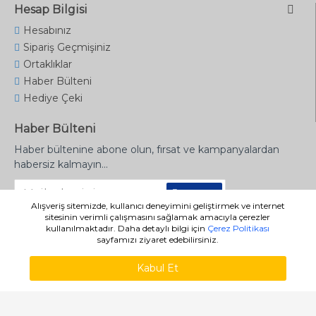
Hesap Bilgisi
Hesabınız
Sipariş Geçmişiniz
Ortaklıklar
Haber Bülteni
Hediye Çeki
Haber Bülteni
Haber bültenine abone olun, fırsat ve kampanyalardan
habersiz kalmayın...
Gönder
Alışveriş sitemizde, kullanıcı deneyimini geliştirmek ve internet
sitesinin verimli çalışmasını sağlamak amacıyla çerezler
kullanılmaktadır. Daha detaylı bilgi için
Çerez Politikası
sayfamızı ziyaret edebilirsiniz.
Copyright © 2020 - denizyayinevi.com.tr
Kabul Et
WHATSAPP SIPARIŞ