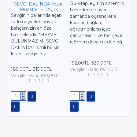
Bu kitap, eğitim sistemini
SEVGİ DALINDA Yazar:
MA
Muzaffer ELİAÇIK
hicvederken aynı
Sevginin dallarında açan
Lisa
zamanda öğrencilerle
tatlı meyveler, duygu
ülk
kurulan bağları,
bahçemizin en özel
olan
öğretmenlerin içsel
hazineleridir. “MEYVE
ger
çatışmalarını ve her şeye
BULUNMAZ MI SEVGİ
ede
rağmen devam eden öğ..
DALINDA” isimli bu şiir
onla
kitabı, sevginin z..
192,00TL
320,00TL
202
189,00TL
315,00TL
Vergiler Hariç:192,00TL
Ver
Vergiler Hariç:189,00TL