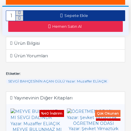
Sepete Ekle
Hemen Satın Al
Ürün Bilgisi
Ürün Yorumları
Etiketler:
SEVGİ BAHÇESİNİN AÇAN GÜLÜ Yazar: Muzaffer ELİAÇIK
Yayınevinin Diğer Kitapları
%40 İndirim
Çok Okunan
%40 İndirim
ÖĞRETMEN ODASI
Yazar: Şevket Yılmaztürk
MEYVE BULUNMAZ MI