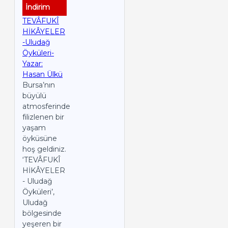
İndirim
TEVÂFUKÎ
HİKÂYELER
-Uludağ
Öyküleri-
Yazar:
Hasan Ülkü
Bursa’nın
büyülü
atmosferinde
filizlenen bir
yaşam
öyküsüne
hoş geldiniz.
‘TEVÂFUKÎ
HİKÂYELER
- Uludağ
Öyküleri’,
Uludağ
bölgesinde
yeşeren bir