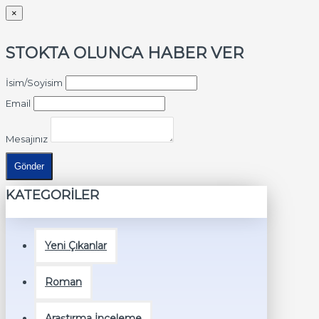
×
STOKTA OLUNCA HABER VER
İsim/Soyisim
Email
Mesajınız
Gönder
KATEGORİLER
Yeni Çıkanlar
Roman
Araştırma İnceleme