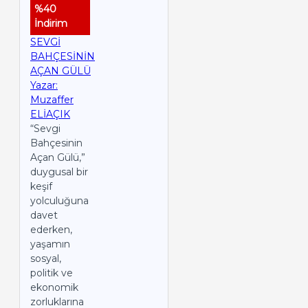
%40
İndirim
SEVGİ
BAHÇESİNİN
AÇAN GÜLÜ
Yazar:
Muzaffer
ELİAÇIK
“Sevgi
Bahçesinin
Açan Gülü,”
duygusal bir
keşif
yolculuğuna
davet
ederken,
yaşamın
sosyal,
politik ve
ekonomik
zorluklarına