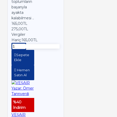
toplumların
başarıyla
ayakta
kalabilmesi ..
165,00TL
275,00TL
Vergiler
Hariç:165,00TL
Sepete
Ekle
Hemen
Satın Al
%40
İndirim
VEŞAİR