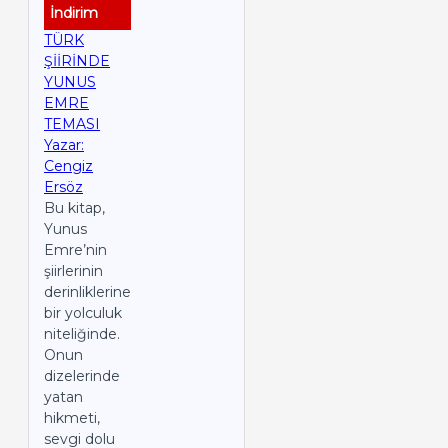
İndirim
TÜRK
ŞİİRİNDE
YUNUS
EMRE
TEMASI
Yazar:
Cengiz
Ersöz
Bu kitap,
Yunus
Emre’nin
şiirlerinin
derinliklerine
bir yolculuk
niteliğinde.
Onun
dizelerinde
yatan
hikmeti,
sevgi dolu