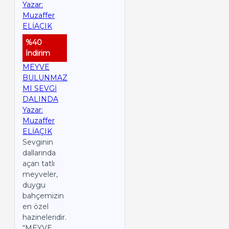
%40
İndirim
MEYVE
BULUNMAZ
MI SEVGİ
DALINDA
Yazar:
Muzaffer
ELİAÇIK
Sevginin
dallarında
açan tatlı
meyveler,
duygu
bahçemizin
en özel
hazineleridir.
“MEYVE