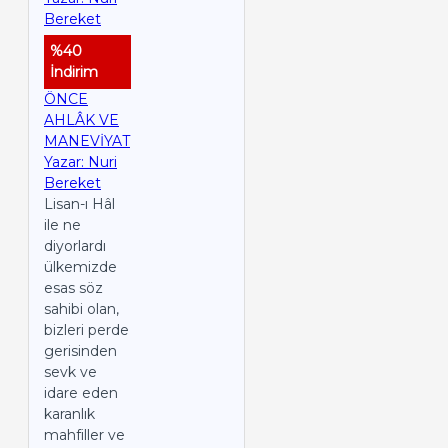
%40
İndirim
ÖNCE
AHLÂK VE
MANEVİYAT
Yazar: Nuri
Bereket
Lisan-ı Hâl
ile ne
diyorlardı
ülkemizde
esas söz
sahibi olan,
bizleri perde
gerisinden
sevk ve
idare eden
karanlık
mahfiller ve