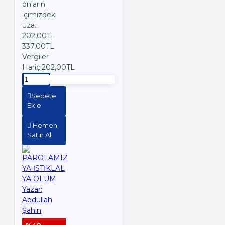
onların
içimizdeki
uza..
202,00TL
337,00TL
Vergiler
Hariç:202,00TL
Sepete
Ekle
Hemen
Satın Al