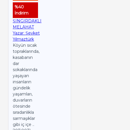
%40
İndirim
ŞINGIRDAKLI
MELAHAT
Yazar: Şevket
Yılmaztürk
Köyün sıcak
topraklarında,
kasabanın
dar
sokaklarında
yaşayan
insanların
gündelik
yaşamları,
duvarların
ötesinde
sıradanlıkla
sarmaşıklar
gibi iç içe ..