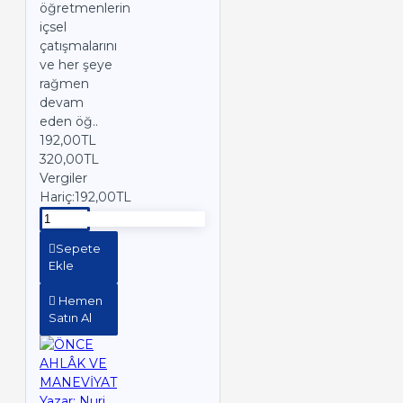
öğretmenlerin
içsel
çatışmalarını
ve her şeye
rağmen
devam
eden öğ..
192,00TL
320,00TL
Vergiler
Hariç:192,00TL
Sepete
Ekle
Hemen
Satın Al