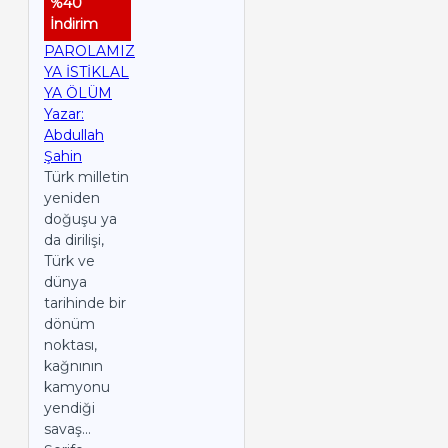
%40
İndirim
PAROLAMIZ
YA İSTİKLAL
YA ÖLÜM
Yazar:
Abdullah
Şahin
Türk milletin
yeniden
doğuşu ya
da dirilişi,
Türk ve
dünya
tarihinde bir
dönüm
noktası,
kağnının
kamyonu
yendiği
savaş...