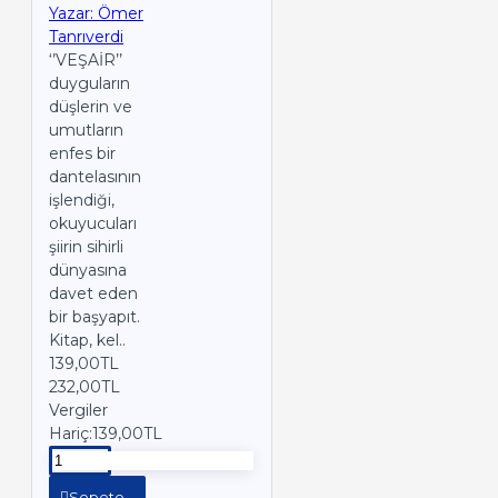
Yazar: Ömer
Tanrıverdi
‘’VEŞAİR’’
duyguların
düşlerin ve
umutların
enfes bir
dantelasının
işlendiği,
okuyucuları
şiirin sihirli
dünyasına
davet eden
bir başyapıt.
Kitap, kel..
139,00TL
232,00TL
Vergiler
Hariç:139,00TL
Sepete