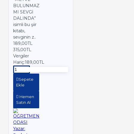
BULUNMAZ
MI SEVGİ
DALINDA”
isimli bu şiir
kitabı,
sevginin z..
189,00TL
315,00TL
Vergiler
Hariç:189,00TL
Sepete
Ekle
Hemen
Satın Al