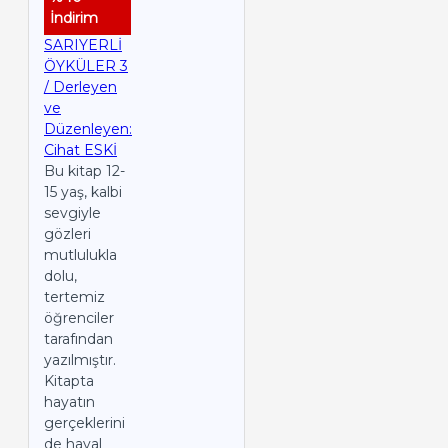
İndirim
SARIYERLİ
ÖYKÜLER 3
/ Derleyen
ve
Düzenleyen:
Cihat ESKİ
Bu kitap 12-
15 yaş, kalbi
sevgiyle
gözleri
mutlulukla
dolu,
tertemiz
öğrenciler
tarafından
yazılmıştır.
Kitapta
hayatın
gerçeklerini
de hayal