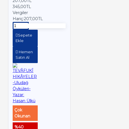
207,00TL
345,00TL
Vergiler
Hariç:207,00TL
Sepete
Ekle
Hemen
Satın Al
Çok
Okunan
%40