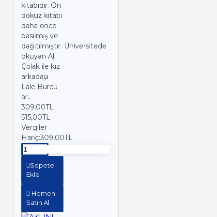
kitabıdır. On
dokuz kitabı
daha önce
basılmış ve
dağıtılmıştır. Üniversitede
okuyan Ali
Çolak ile kız
arkadaşı
Lale Burcu
ar..
309,00TL
515,00TL
Vergiler
Hariç:309,00TL
Sepete
Ekle
Hemen
Satın Al