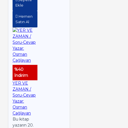
Ekle
Hemen
Satın Al
%40
İndirim
YER VE
ZAMAN /
Soru-Cevap
Yazar:
Osman
Çağlayan
Bu kitap
yazarın 20.