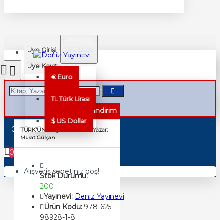
TL
Üye Girişi
Türk Lirası
TRY
Üye Kayıt
€
Euro
TL
Türk Lirası
%40 İndirim
$
US Dollar
0 ürün - 0,00TL
TÜRK’ÜN BAŞUCU KİTABI Yazar:
Murat Gülşan
0
Alışveriş sepetiniz boş!
Stok Durumu:
200
Yayınevi:
Deniz Yayınevi
Ürün Kodu:
978-625-
98928-1-8