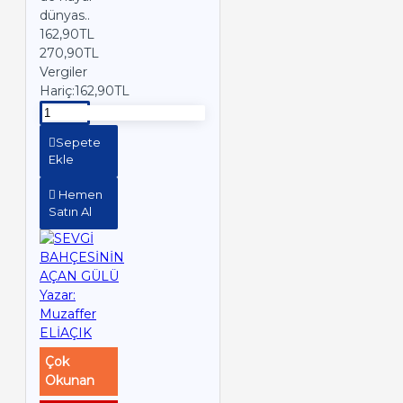
dünyas..
162,90TL
270,90TL
Vergiler
Hariç:162,90TL
Sepete
Ekle
Hemen
Satın Al
Çok
Okunan