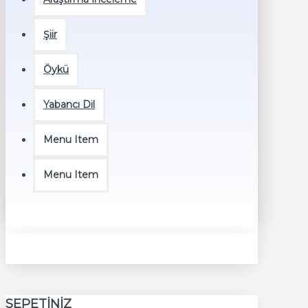
Şiir
Öykü
Yabancı Dil
Menu Item
Menu Item
SEPETINIZ