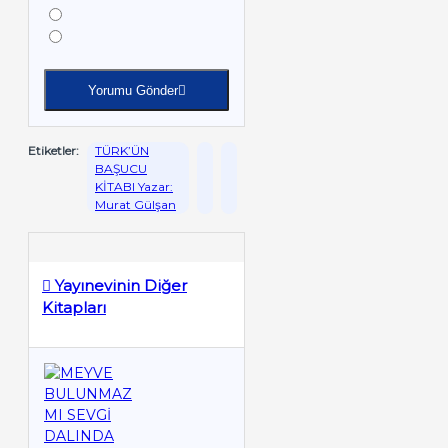
Yorumu Gönder
Etiketler:
TÜRK’ÜN
BAŞUCU
KİTABI Yazar:
Murat Gülşan
Yayınevinin Diğer
Kitapları