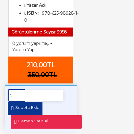
Yazar Adı:
ISBN:
978-625-98928-1-
8
Görüntülenme Sayısı: 3958
0 yorum yapılmış.
-
Yorum Yap
210,00TL
350,00TL
Sepete Ekle
Hemen Satın Al