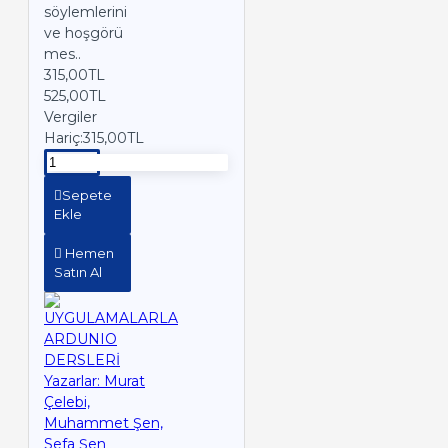
söylemlerini
ve hoşgörü
mes..
315,00TL
525,00TL
Vergiler
Hariç:315,00TL
Sepete
Ekle
Hemen
Satın Al