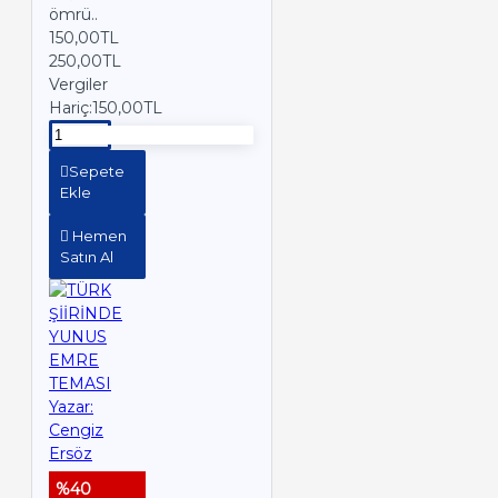
ömrü..
150,00TL
250,00TL
Vergiler
Hariç:150,00TL
Sepete
Ekle
Hemen
Satın Al
%40