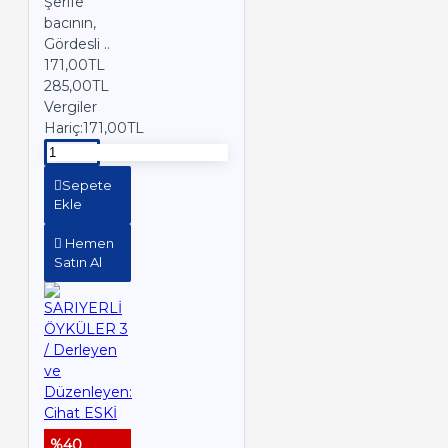
Şerife
bacının,
Gördesli ..
171,00TL
285,00TL
Vergiler
Hariç:171,00TL
Sepete
Ekle
Hemen
Satın Al
%40