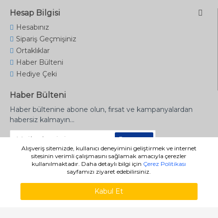
Hesap Bilgisi
Hesabınız
Sipariş Geçmişiniz
Ortaklıklar
Haber Bülteni
Hediye Çeki
Haber Bülteni
Haber bültenine abone olun, fırsat ve kampanyalardan
habersiz kalmayın...
Gönder
Alışveriş sitemizde, kullanıcı deneyimini geliştirmek ve internet
sitesinin verimli çalışmasını sağlamak amacıyla çerezler
kullanılmaktadır. Daha detaylı bilgi için
Çerez Politikası
sayfamızı ziyaret edebilirsiniz.
Copyright © 2020 - denizyayinevi.com.tr
Kabul Et
WHATSAPP SIPARIŞ