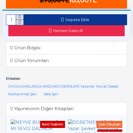
275,00TL
165,00TL
Sepete Ekle
Hemen Satın Al
Ürün Bilgisi
Ürün Yorumları
Etiketler:
UYGULAMALARLA ARDUNIO DERSLERİ Yazarlar: Murat Çelebi
Muhammet Şen
Sefa Şen
Yayınevinin Diğer Kitapları
%40 İndirim
Çok Okunan
%40 İndirim