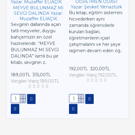
ÖĞRETMEN ODASI
Yazar: Şevket Yılmaztürk
MEYVE BULUNMAZ MI
Bu kitap, eğitim sistemini
SEVGİ DALINDA Yazar:
MA
Muzaffer ELİAÇIK
hicvederken aynı
Sevginin dallarında açan
Lisa
zamanda öğrencilerle
tatlı meyveler, duygu
ülk
kurulan bağları,
bahçemizin en özel
olan
öğretmenlerin içsel
hazineleridir. “MEYVE
ger
çatışmalarını ve her şeye
BULUNMAZ MI SEVGİ
ede
rağmen devam eden öğ..
DALINDA” isimli bu şiir
onla
kitabı, sevginin z..
192,00TL
320,00TL
202
189,00TL
315,00TL
Vergiler Hariç:192,00TL
Ver
Vergiler Hariç:189,00TL