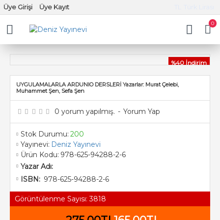
Üye Girişi
Üye Kayıt
TL
Türk Lirası
0
%40 İndirim
UYGULAMALARLA ARDUNIO DERSLERİ Yazarlar: Murat Çelebi,
Muhammet Şen, Sefa Şen
0 yorum yapılmış.
-
Yorum Yap
Stok Durumu:
200
Yayınevi:
Deniz Yayınevi
Ürün Kodu:
978-625-94288-2-6
Yazar Adı:
978-625-94288-2-6
ISBN:
Görüntülenme Sayısı: 3818