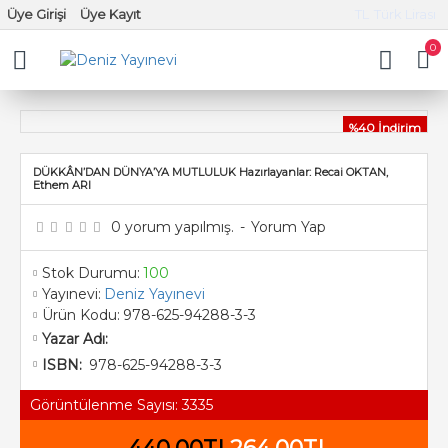
Üye Girişi
Üye Kayıt
TL
Türk Lirası
0
%40 İndirim
DÜKKÂN’DAN DÜNYA’YA MUTLULUK Hazırlayanlar: Recai OKTAN,
Ethem ARI
0 yorum yapılmış.
-
Yorum Yap
Stok Durumu:
100
Yayınevi:
Deniz Yayınevi
Ürün Kodu:
978-625-94288-3-3
Yazar Adı:
978-625-94288-3-3
ISBN:
Görüntülenme Sayısı: 3335