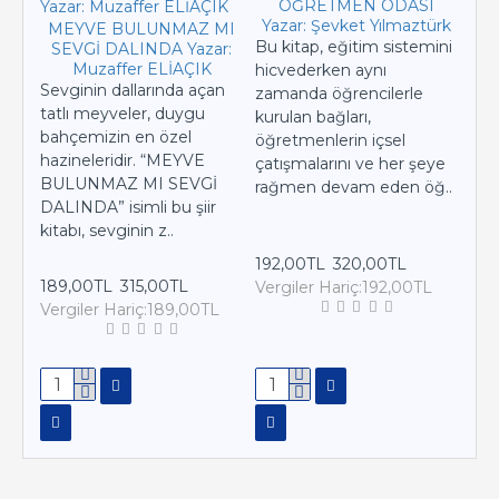
ÖĞRETMEN ODASI
Yazar: Şevket Yılmaztürk
MEYVE BULUNMAZ MI
Bu kitap, eğitim sistemini
SEVGİ DALINDA Yazar:
MA
Muzaffer ELİAÇIK
hicvederken aynı
Sevginin dallarında açan
Lisa
zamanda öğrencilerle
tatlı meyveler, duygu
ülk
kurulan bağları,
bahçemizin en özel
olan
öğretmenlerin içsel
hazineleridir. “MEYVE
ger
çatışmalarını ve her şeye
BULUNMAZ MI SEVGİ
ede
rağmen devam eden öğ..
DALINDA” isimli bu şiir
onla
kitabı, sevginin z..
192,00TL
320,00TL
202
189,00TL
315,00TL
Vergiler Hariç:192,00TL
Ver
Vergiler Hariç:189,00TL