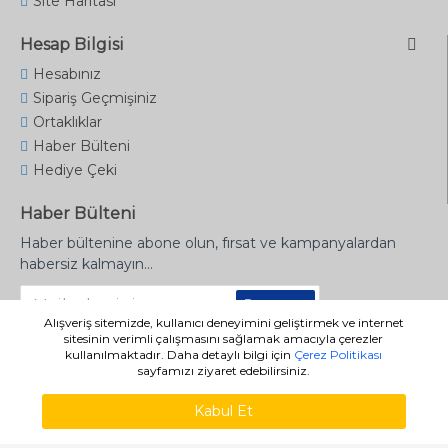
Site Haritası
Hesap Bilgisi
Hesabınız
Sipariş Geçmişiniz
Ortaklıklar
Haber Bülteni
Hediye Çeki
Haber Bülteni
Haber bültenine abone olun, fırsat ve kampanyalardan
habersiz kalmayın...
Gönder
Alışveriş sitemizde, kullanıcı deneyimini geliştirmek ve internet
sitesinin verimli çalışmasını sağlamak amacıyla çerezler
kullanılmaktadır. Daha detaylı bilgi için
Çerez Politikası
sayfamızı ziyaret edebilirsiniz.
Copyright © 2020 - denizyayinevi.com.tr
Kabul Et
WHATSAPP SIPARIŞ