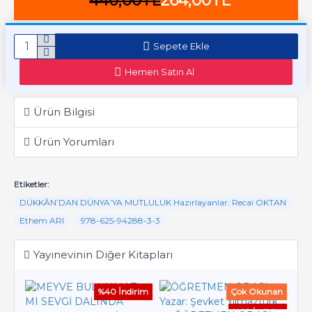
440,00TL
264,00TL
Sepete Ekle
Hemen Satın Al
Ürün Bilgisi
Ürün Yorumları
Etiketler:
DÜKKÂN’DAN DÜNYA’YA MUTLULUK Hazırlayanlar: Recai OKTAN
Ethem ARI
978-625-94288-3-3
Yayınevinin Diğer Kitapları
%40 İndirim
Çok Okunan
%40 İndirim