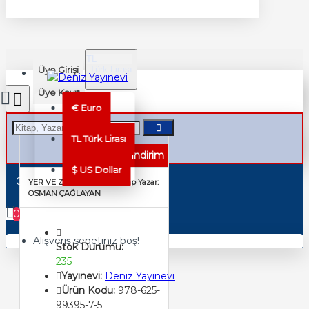
TL
Üye Girişi
Türk Lirası
TRY
Üye Kayıt
€
Euro
TL
Türk Lirası
%40 İndirim
$
US Dollar
0 ürün - 0,00TL
YER VE ZAMAN / Soru-Cevap Yazar:
OSMAN ÇAĞLAYAN
0
Alışveriş sepetiniz boş!
Stok Durumu:
235
Yayınevi:
Deniz Yayınevi
Ürün Kodu:
978-625-
99395-7-5