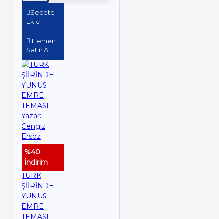
Sepete
Ekle
Hemen
Satın Al
%40
İndirim
TÜRK
ŞİİRİNDE
YUNUS
EMRE
TEMASI