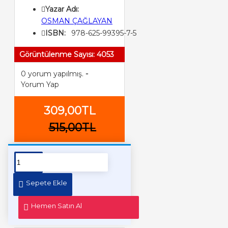
Yazar Adı:
OSMAN ÇAĞLAYAN
ISBN:
978-625-99395-7-5
Görüntülenme Sayısı: 4053
0 yorum yapılmış.
-
Yorum Yap
309,00TL
515,00TL
Sepete Ekle
Hemen Satın Al