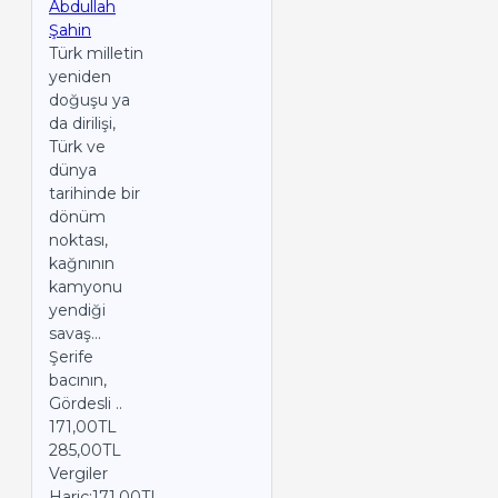
Abdullah
Şahin
Türk milletin
yeniden
doğuşu ya
da dirilişi,
Türk ve
dünya
tarihinde bir
dönüm
noktası,
kağnının
kamyonu
yendiği
savaş...
Şerife
bacının,
Gördesli ..
171,00TL
285,00TL
Vergiler
Hariç:171,00TL