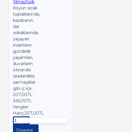
Yılmaztürk
Köyün sıcak
topraklarında,
kasabanın
dar
sokaklarında
yaşayan
insanların
gündelik
yaşamları,
duvarların
ötesinde
sıradanlıkla
sarmaşıklar
gibi iç içe ..
207,00TL
345,00TL
Vergiler
Hariç:207,00TL
Sepete