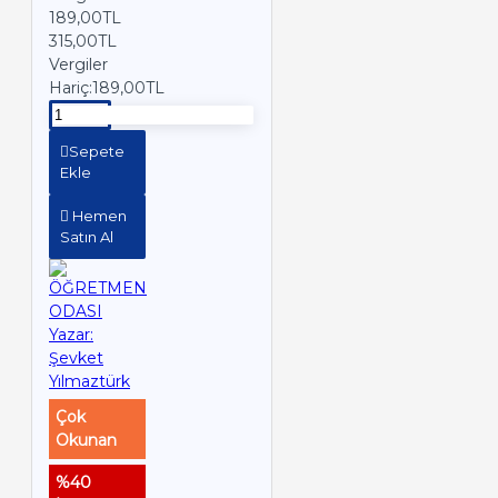
189,00TL
315,00TL
Vergiler
Hariç:189,00TL
Sepete
Ekle
Hemen
Satın Al
Çok
Okunan
%40