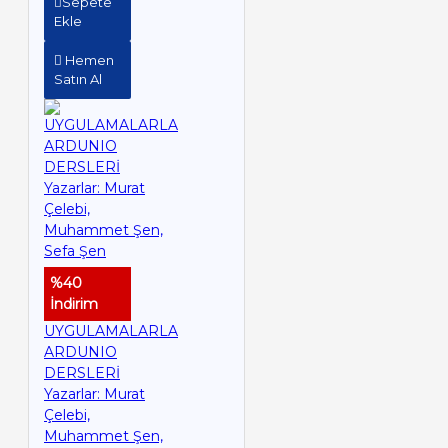
Sepete
Ekle
Hemen
Satın Al
%40
İndirim
UYGULAMALARLA
ARDUNIO
DERSLERİ
Yazarlar: Murat
Çelebi,
Muhammet Şen,