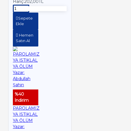
Hariç:202,00TL
Sepete
Ekle
Hemen
Satın Al
%40
İndirim
PAROLAMIZ
YA İSTİKLAL
YA ÖLÜM
Yazar: