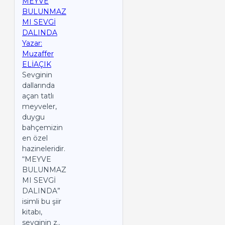
MEYVE
BULUNMAZ
MI SEVGİ
DALINDA
Yazar:
Muzaffer
ELİAÇIK
Sevginin
dallarında
açan tatlı
meyveler,
duygu
bahçemizin
en özel
hazineleridir.
“MEYVE
BULUNMAZ
MI SEVGİ
DALINDA”
isimli bu şiir
kitabı,
sevginin z..