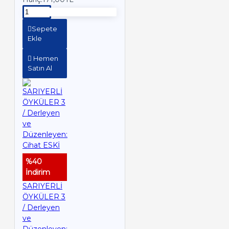
Sepete
Ekle
Hemen
Satın Al
%40
İndirim
SARIYERLİ
ÖYKÜLER 3
/ Derleyen
ve