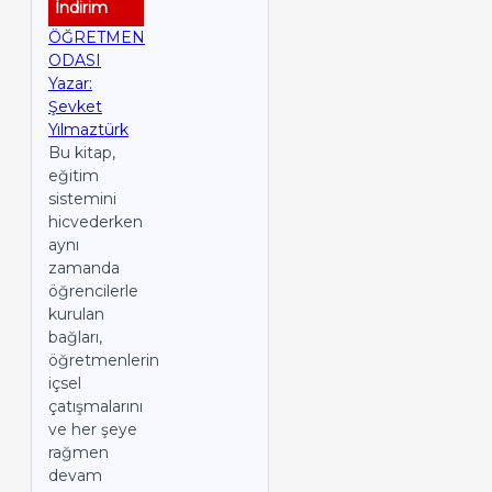
İndirim
ÖĞRETMEN
ODASI
Yazar:
Şevket
Yılmaztürk
Bu kitap,
eğitim
sistemini
hicvederken
aynı
zamanda
öğrencilerle
kurulan
bağları,
öğretmenlerin
içsel
çatışmalarını
ve her şeye
rağmen
devam