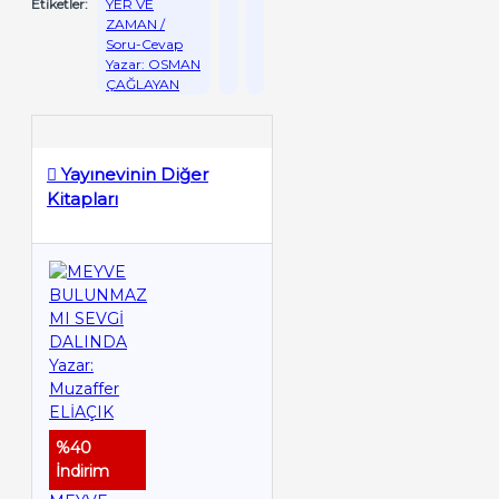
Etiketler:
YER VE
ZAMAN /
Soru-Cevap
Yazar: OSMAN
ÇAĞLAYAN
Yayınevinin Diğer
Kitapları
%40
İndirim