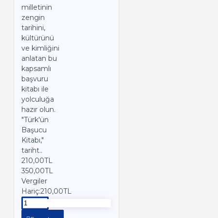
milletinin
zengin
tarihini,
kültürünü
ve kimliğini
anlatan bu
kapsamlı
başvuru
kitabı ile
yolculuğa
hazır olun.
"Türk'ün
Başucu
Kitabı,"
tariht..
210,00TL
350,00TL
Vergiler
Hariç:210,00TL