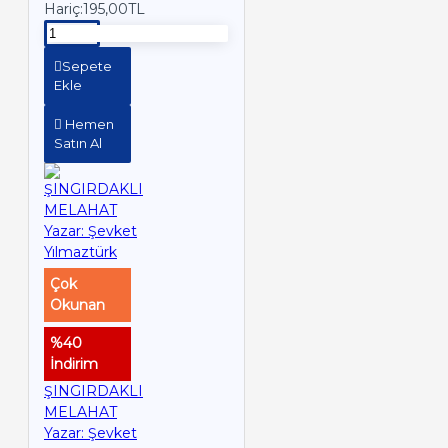
Hariç:195,00TL
Sepete
Ekle
Hemen
Satın Al
Çok
Okunan
%40
İndirim
ŞINGIRDAKLI
MELAHAT
Yazar: Şevket