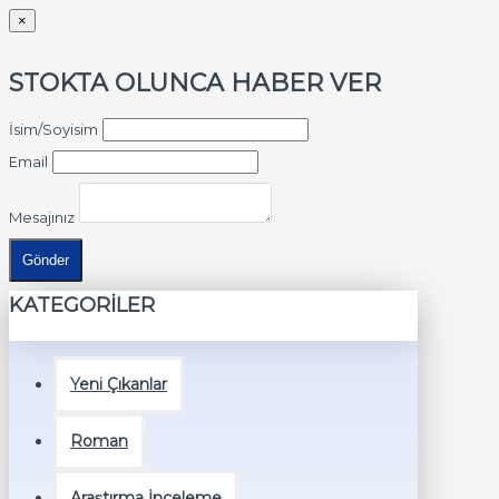
×
STOKTA OLUNCA HABER VER
İsim/Soyisim
Email
Mesajınız
Gönder
KATEGORİLER
Yeni Çıkanlar
Roman
Araştırma İnceleme