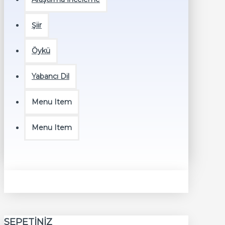
Şiir
Öykü
Yabancı Dil
Menu Item
Menu Item
SEPETINIZ