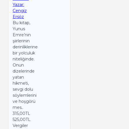
Yazar:
Cengiz
Ersöz
Bu kitap,
Yunus
Emre’nin
şiirlerinin
derinliklerine
bir yolculuk
niteliğinde.
Onun
dizelerinde
yatan
hikmeti,
sevgi dolu
söylemlerini
ve hoşgörü
mes..
315,00TL
525,00TL
Vergiler