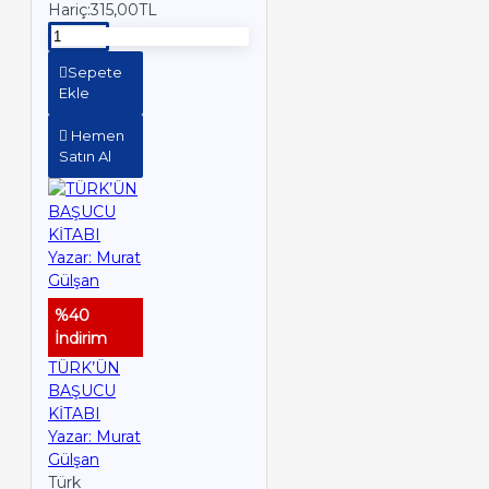
Hariç:315,00TL
Sepete
Ekle
Hemen
Satın Al
%40
İndirim
TÜRK’ÜN
BAŞUCU
KİTABI
Yazar: Murat
Gülşan
Türk