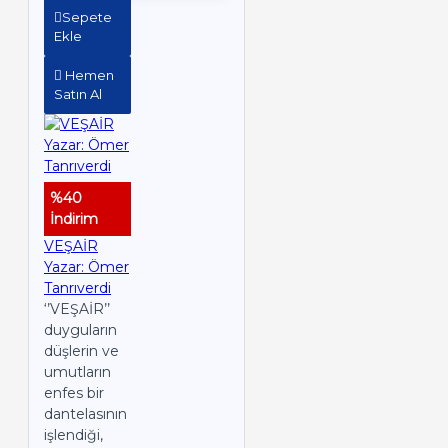
Sepete
Ekle
Hemen
Satın Al
%40
İndirim
VEŞAİR
Yazar: Ömer
Tanrıverdi
‘’VEŞAİR’’
duyguların
düşlerin ve
umutların
enfes bir
dantelasının
işlendiği,