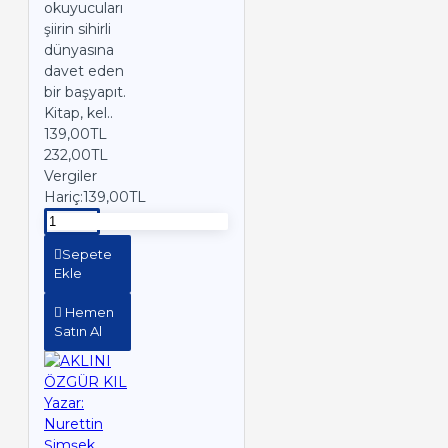
okuyucuları
şiirin sihirli
dünyasına
davet eden
bir başyapıt.
Kitap, kel..
139,00TL
232,00TL
Vergiler
Hariç:139,00TL
Sepete
Ekle
Hemen
Satın Al