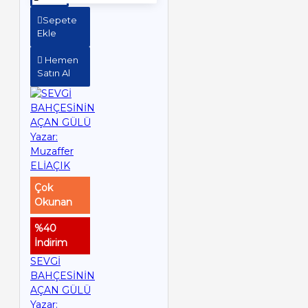
Sepete
Ekle
Hemen
Satın Al
Çok
Okunan
%40
İndirim
SEVGİ
BAHÇESİNİN
AÇAN GÜLÜ
Yazar: