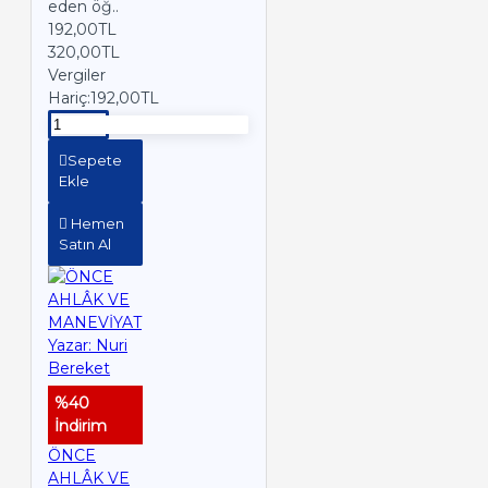
eden öğ..
192,00TL
320,00TL
Vergiler
Hariç:192,00TL
Sepete
Ekle
Hemen
Satın Al
%40
İndirim
ÖNCE
AHLÂK VE