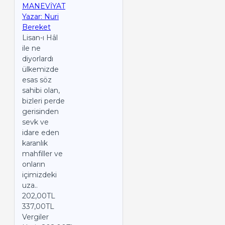
MANEVİYAT
Yazar: Nuri
Bereket
Lisan-ı Hâl
ile ne
diyorlardı
ülkemizde
esas söz
sahibi olan,
bizleri perde
gerisinden
sevk ve
idare eden
karanlık
mahfiller ve
onların
içimizdeki
uza..
202,00TL
337,00TL
Vergiler