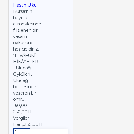
Hasan Ülkü
Bursa’nın
büyülü
atmosferinde
filizlenen bir
yaşam
öyküsüne
hoş geldiniz.
‘TEVÂFUKÎ
HİKÂYELER
- Uludağ
Öyküleri’,
Uludağ
bölgesinde
yeşeren bir
ömrü..
150,00TL
250,00TL
Vergiler
Hariç:150,00TL