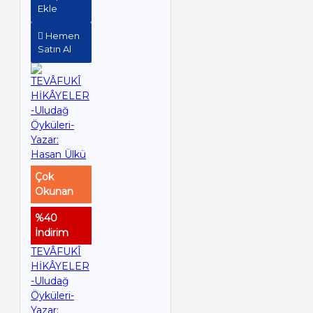
Ekle
Hemen
Satın Al
Çok
Okunan
%40
İndirim
TEVÂFUKÎ
HİKÂYELER
-Uludağ
Öyküleri-
Yazar: